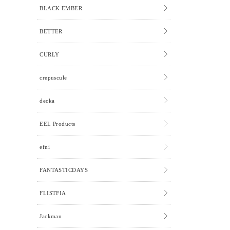
BLACK EMBER
BETTER
CURLY
crepuscule
decka
EEL Products
efni
FANTASTICDAYS
FLISTFIA
Jackman