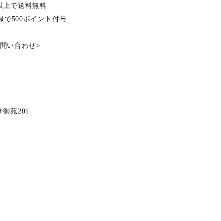
込）以上で送料無料
登録で500ポイント付与
問い合わせ
>
ーサ御苑201