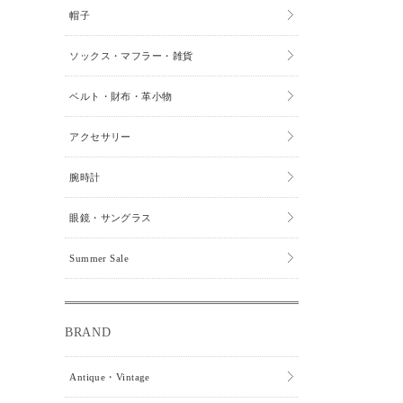
帽子
ソックス・マフラー・雑貨
ベルト・財布・革小物
アクセサリー
腕時計
眼鏡・サングラス
Summer Sale
BRAND
Antique・Vintage