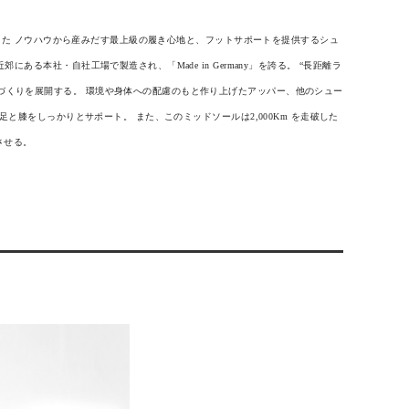
験から蓄積した ノウハウから産みだす最上級の履き心地と、フットサポートを提供するシュ
ある本社・自社工場で製造され、「Made in Germany」を誇る。 “長距離ラ
づくりを展開する。 環境や身体への配慮のもと作り上げたアッパー、他のシュー
と膝をしっかりとサポート。 また、このミッドソールは2,000Km を走破した
させる。