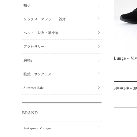
帽子
ソックス・マフラー・雑貨
ベルト・財布・革小物
アクセサリー
Lunge - Vi
腕時計
眼鏡・サングラス
Summer Sale
3件中1件～3
BRAND
Antique・Vintage