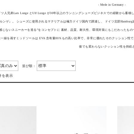
- Mede in Germany -
ドイツ人兄弟Lars Lunge とUlf Lunge が30年以上のランニングシューズビジネスでの経
ンゲ』。 シューズに使用されるマテリアルは極力ドイツ国内で調達し、 ドイツ北部Hamburg近郊に
感じないスニーカーを造る”をコンセプトに 素材、品質、耐久性、環境対策にもこだわったもの
一線を画すミッドソールは EVA 含有量80％もの高い比率で、非常に優れたそのクッション性で足
後でも変わらないクッション性を持続
並び順：
件を表示