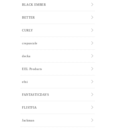
BLACK EMBER
BETTER
CURLY
crepuscule
decka
EEL Products
efni
FANTASTICDAYS
FLISTFIA
Jackman