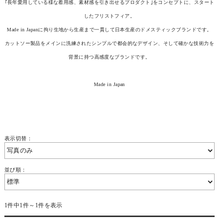
｢長年愛用している様な着用感、素材感を引き出せるプロダクト｣をコンセプトに、スタート
したフリストフィア。
Made in Japanに拘り生地から生産まで一貫して日本生産のドメスティックブランドです。
カットソー製品をメインに洗練されたシンプルで都会的なデザイン、そして確かな技術力を
背景に持つ高感度なブランドです。
Made in Japan
表示切替：
並び順：
1件中1件～1件を表示