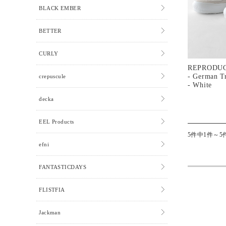
BLACK EMBER
BETTER
CURLY
REPRODUC
- German Tr
crepuscule
- White
decka
EEL Products
5件中1件～5
efni
FANTASTICDAYS
FLISTFIA
Jackman