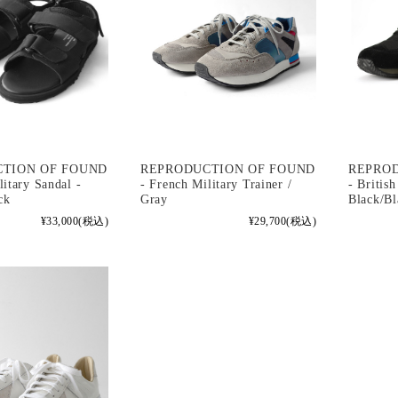
REPRODUCTION OF FOUND
TION OF FOUND
REPRO
- French Military Trainer /
litary Sandal -
- British
Gray
ck
Black/Bl
¥29,700
(税込)
¥33,000
(税込)