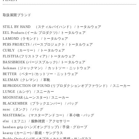
取扱展開ブランド
STILL BY HAND （スティルバイハンド） / トータルウェア
EEL Products (イール プロダクツ) / トータルウェア
LAMOND（ラモンド） / トータルウェア
PERS PROJECTS / パースプロジェクト / トータルウェア
CURLY （カーリー） / トータルウェア
FLISTFIA (フリストフィア) / トータルウェア
BASISBROEK (バージスブルック) / トータルウェア
Jackman（ジャックマン） / カットソー・ニットウェア
BETTER （ベター) /カットソー・ニットウェア
KLEMAN（クレマン） / 革靴
REPRODUCTION OF FOUND (リプロダクションオブファウンド） / スニーカー
LUNGE（ルンゲ） / スニーカー
MOONSTAR (ムーンスター) / スニーカー
BLACKEMBER （ブラックエンバー） / バッグ
nunc （ヌンク） / バッグ
MASTER&Co. （マスターアンドコー） / 革小物・バッグ
efni （エフニ） / 服飾雑貨・アクセサリー
handson grip (ハンズオングリップ) / 手袋・グローブ
kearny (カーニー) / 眼鏡・サングラス
Buddy Optical (バディオプティカル)/ 眼鏡・サングラス