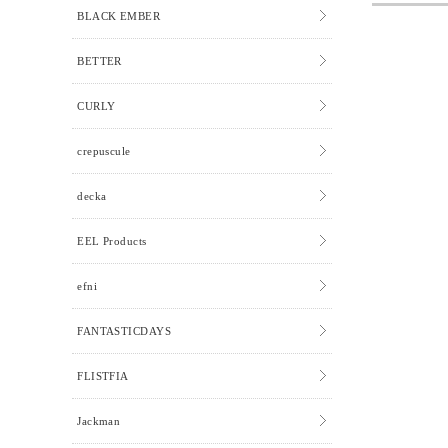
BLACK EMBER
BETTER
CURLY
crepuscule
decka
EEL Products
efni
FANTASTICDAYS
FLISTFIA
Jackman