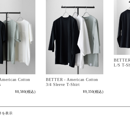
BETTER 
L/S T-Sh
merican Cotton
BETTER - American Cotton
s
3/4 Sleeve T-Shirt
¥8,580
(税込)
¥9,350
(税込)
件を表示