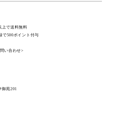
込）以上で送料無料
登録で500ポイント付与
問い合わせ
>
ーサ御苑201