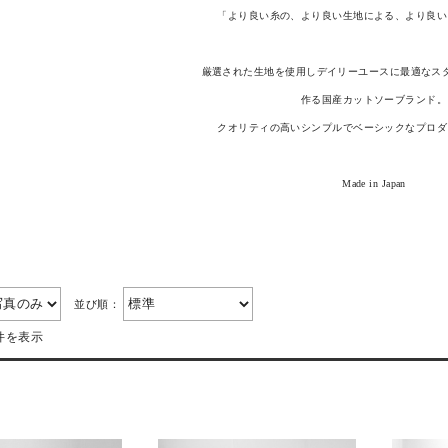
「より良い糸の、より良い生地による、より良い
厳選された生地を使用しデイリーユースに最適なス
作る国産カットソーブランド。
クオリティの高いシンプルでベーシックなプロダ
Made in Japan
並び順：
件を表示