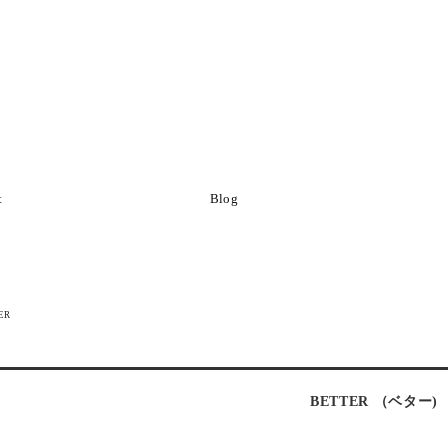
t
Blog
ER
BETTER （ベター)