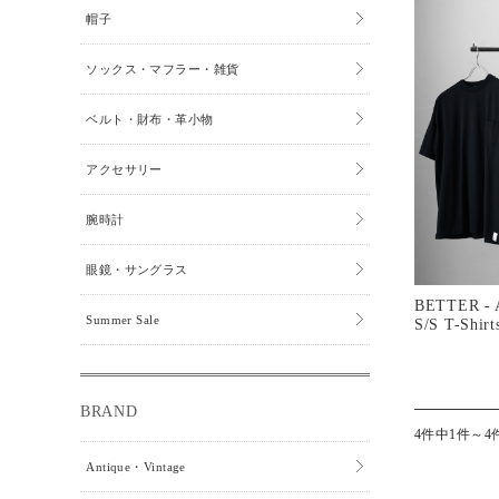
帽子
ソックス・マフラー・雑貨
ベルト・財布・革小物
アクセサリー
腕時計
眼鏡・サングラス
BETTER - A
Summer Sale
S/S T-Shirt
BRAND
4件中1件～4
Antique・Vintage