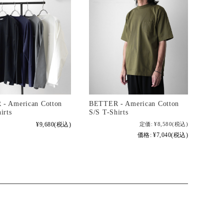
- American Cotton
BETTER - American Cotton
irts
S/S T-Shirts
¥9,680
(税込)
定価:
¥8,580
(税込)
価格:
¥7,040
(税込)