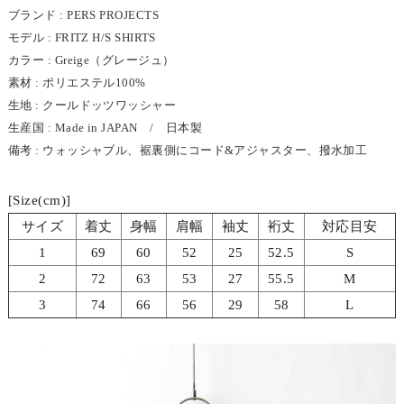
ブランド : PERS PROJECTS
モデル : FRITZ H/S SHIRTS
カラー : Greige（グレージュ）
素材 : ポリエステル100%
生地 : クールドッツワッシャー
生産国 : Made in JAPAN / 日本製
備考 : ウォッシャブル、裾裏側にコード&アジャスター、撥水加工
[Size(cm)]
サイズ
着丈
身幅
肩幅
袖丈
裄丈
対応目安
1
69
60
52
25
52.5
S
2
72
63
53
27
55.5
M
3
74
66
56
29
58
L