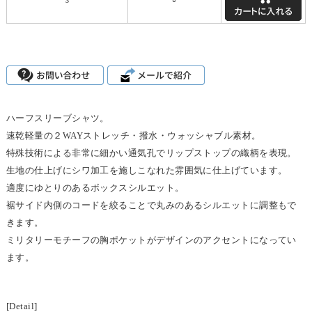
3
○
ハーフスリーブシャツ。
速乾軽量の２WAYストレッチ・撥水・ウォッシャブル素材。
特殊技術による非常に細かい通気孔でリップストップの織柄を表現。
生地の仕上げにシワ加工を施しこなれた雰囲気に仕上げています。
適度にゆとりのあるボックスシルエット。
裾サイド内側のコードを絞ることで丸みのあるシルエットに調整もで
きます。
ミリタリーモチーフの胸ポケットがデザインのアクセントになってい
ます。
[Detail]