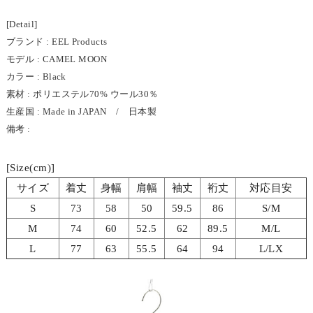
[Detail]
ブランド : EEL Products
モデル : CAMEL MOON
カラー : Black
素材 : ポリエステル70% ウール30％
生産国 : Made in JAPAN / 日本製
備考 :
[Size(cm)]
サイズ
着丈
身幅
肩幅
袖丈
裄丈
対応目安
S
73
58
50
59.5
86
S/M
M
74
60
52.5
62
89.5
M/L
L
77
63
55.5
64
94
L/LX