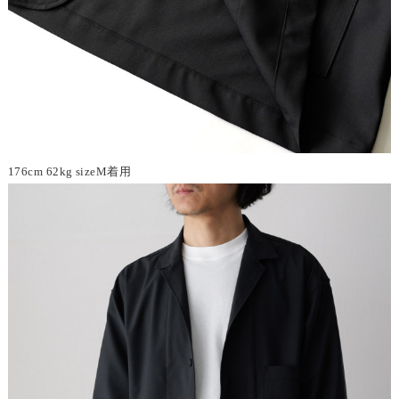
176cm 62kg sizeM着用