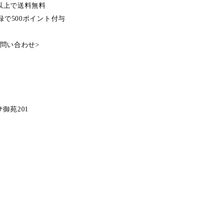
込）以上で送料無料
登録で500ポイント付与
問い合わせ
>
ーサ御苑201