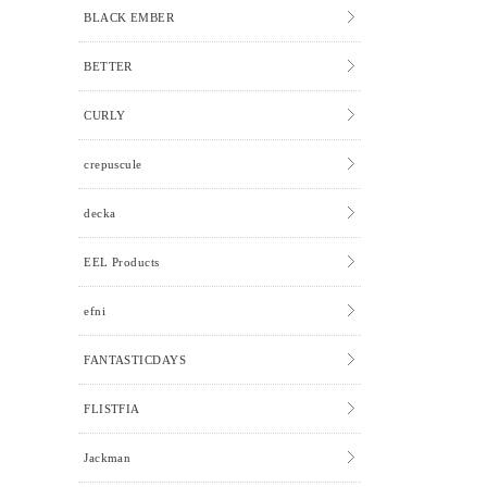
BLACK EMBER
BETTER
CURLY
crepuscule
decka
EEL Products
efni
FANTASTICDAYS
FLISTFIA
Jackman