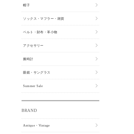
帽子
ソックス・マフラー・雑貨
ベルト・財布・革小物
アクセサリー
腕時計
眼鏡・サングラス
Summer Sale
BRAND
Antique・Vintage