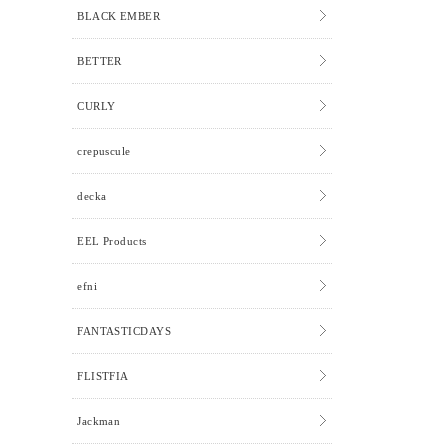
BLACK EMBER
BETTER
CURLY
crepuscule
decka
EEL Products
efni
FANTASTICDAYS
FLISTFIA
Jackman