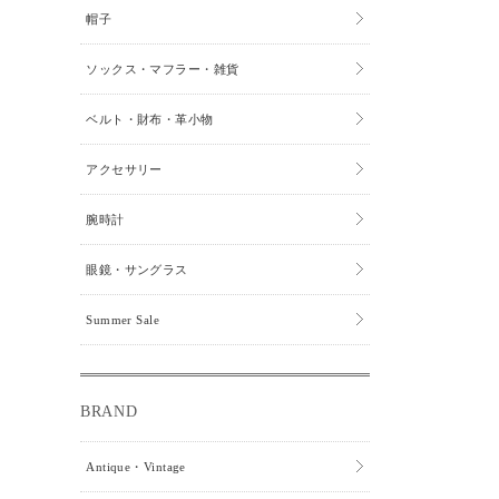
帽子
ソックス・マフラー・雑貨
ベルト・財布・革小物
アクセサリー
腕時計
眼鏡・サングラス
Summer Sale
BRAND
Antique・Vintage