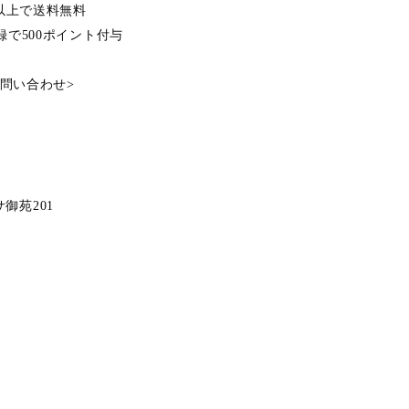
込）以上で送料無料
登録で500ポイント付与
問い合わせ
>
ーサ御苑201